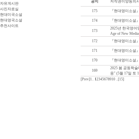
공지사항
공지
저작권이양동의서
자유게시판
사진자료실
175
『현대영미소설』 3
학술대회 소식
현대미국소설
현대영국소설
174
『현대영미소설』 3
자유게시판
추천사이트
2025년 한국영어영문학
173
Age of New Medi
사진자료실
172
『현대영미소설』 32
171
『현대영미소설』 3
170
『현대영미소설』 32
2025 봄 공동학
169
응" (5월 17일 토 10
[Prev]
1..
1
2
3
4
5
6
7
8
9
10
..[15]