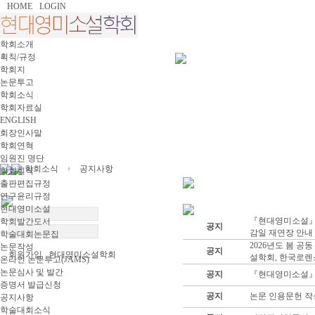
HOME
LOGIN
학회소개
획칙/규정
학회지
논문투고
학회소식
학회자료실
ENGLISH
회장인사말
학회연혁
임원진 명단
학회소식
공지사항
학회회칙
출판편집규정
연구윤리규정
현대영미소설
『현대영미소설』 
학회발간도서
공지
감일 재연장 안내 (
학술대회논문집
2026년도 봄 
논문작성
공지
회원가입 현대영미소설학회
설학회, 한국로렌스
온라인 논문투고(JAMS)
논문심사 및 발간
공지
『현대영미소설』 3
증명서 발급신청
공지
논문 인용문헌 작성
공지사항
학술대회소식