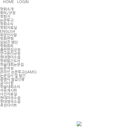
HOME
LOGIN
학회소개
획칙/규정
학회지
논문투고
학회소식
학회자료실
ENGLISH
회장인사말
학회연혁
임원진 명단
학회회칙
출판편집규정
연구윤리규정
현대영미소설
학회발간도서
학술대회논문집
논문작성
온라인 논문투고(JAMS)
논문심사 및 발간
증명서 발급신청
공지사항
학술대회소식
자유게시판
사진자료실
현대미국소설
현대영국소설
추천사이트