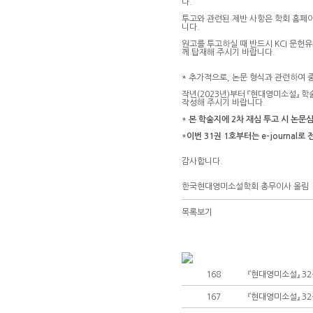
다.
투고와 관련된 제반 사항은 학회 홈페이지
니다.
원고를 투고하실 때 반드시 KCI 문헌유사도
께 탑재해 주시기 바랍니다.
* 추가적으로, 논문 형식과 관련하여 
작년(2023년)부터 『현대영미소설』 학
작성해 주시기 바랍니다.
*
본 학술지에 2차 재심 투고 시 논문
*
이번 31권 1호부터는 e-journa
감사합니다.
한국현대영미소설학회 총무이사 올림
목록보기
168
『현대영미소설』 32
167
『현대영미소설』 32