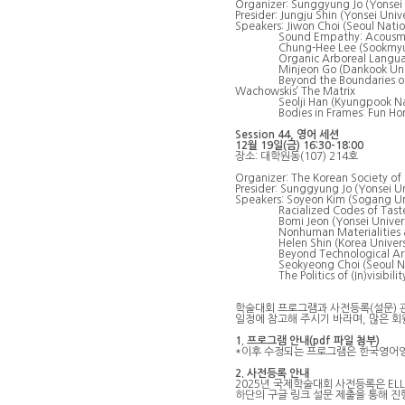
Organizer: Sunggyung Jo (Yonsei 
Presider: Jungju Shin (Yonsei Univ
Speakers: Jiwon Choi (Seoul Natio
Sound Empathy: Acousmatic 
Chung-Hee Lee (Sookmyung W
Organic Arboreal Language an
Minjeon Go (Dankook Univer
Beyond the Boundaries of the V
Wachowskis’ The Matrix
Seolji Han (Kyungpook Nation
Bodies in Frames: Fun Home an
Session 44, 영어 세션
12월 19일(금) 16:30-18:00
장소: 대학원동(107) 214호
Organizer: The Korean Society of 
Presider: Sunggyung Jo (Yonsei Un
Speakers: Soyeon Kim (Sogang Uni
Racialized Codes of Taste: Inte
Bomi Jeon (Yonsei Universi
Nonhuman Materialities and Sl
Helen Shin (Korea Universit
Beyond Technological Archipel
Seokyeong Choi (Seoul Natio
The Politics of (In)visibility:
학술대회 프로그램과 사전등록(설문) 
일정에 참고해 주시기 바라며, 많은 
1. 프로그램 안내(pdf 파일 첨부)
*이후 수정되는 프로그램은 한국영어영문학
2. 사전등록 안내
2025년 국제학술대회 사전등록은 EL
하단의 구글 링크 설문 제출을 통해 진