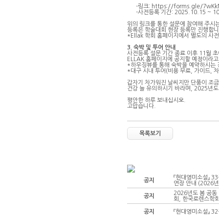
-링크: https://forms.gle/7wKk
-사전등록 기간: 2025.10.15 ~ 10
위의 링크를 통한 설문에 참여해 주시
등록은 학술대회 현장 등록만 진행합니다
*Ellak 학회 홈페이지에서 별도의 사
3. 숙박 및 투어 안내
사전등록 설문 기간 종료 이후 11월 
ELLAK 홈페이지에 공지할 예정이라고
*하우징뷰를 통해 숙박을 예약하시는 
*대구 시내 투어(비용 무료, 가이드, 
갑자기 차가워진 날씨지만 단풍이 조금
건강 늘 유의하시기 바라며, 2025
평안한 하루 보내십시오.
고맙습니다.
목록보기
『현대영미소설』 3
공지
연장 안내 (2026년
2026년도 봄 공
공지
회, 한국로렌스학회)
공지
『현대영미소설』 32