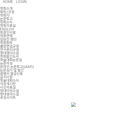
HOME
LOGIN
학회소개
획칙/규정
학회지
논문투고
학회소식
학회자료실
ENGLISH
회장인사말
학회연혁
임원진 명단
학회회칙
출판편집규정
연구윤리규정
현대영미소설
학회발간도서
학술대회논문집
논문작성
온라인 논문투고(JAMS)
논문심사 및 발간
증명서 발급신청
공지사항
학술대회소식
자유게시판
사진자료실
현대미국소설
현대영국소설
추천사이트