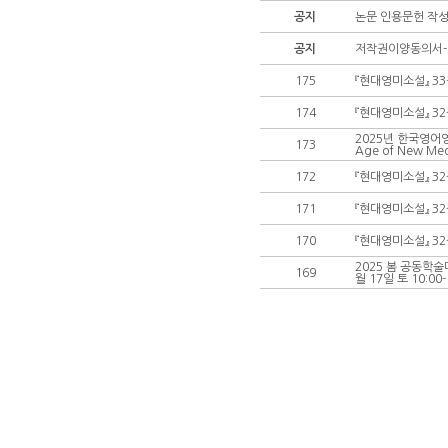
공지
논문 인용문헌 작성법
공지
저작권이양동의서
175
『현대영미소설』 33
174
『현대영미소설』 32
2025년 한국영어영문학
173
Age of New Med
172
『현대영미소설』 32
171
『현대영미소설』 32
170
『현대영미소설』 32권
2025 봄 공동학술
169
월 17일 토 10:00-